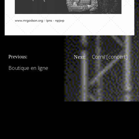
NAVIGATION
Cornil [concert]
Previous:
Next:
DE
Boutique en ligne
L’ARTICLE